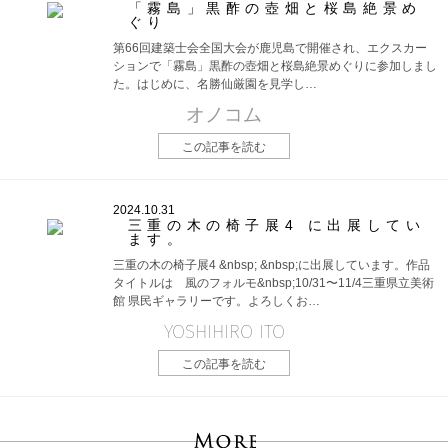
「霧島」黒酢の壺畑と桜島絶景め
ぐり
第66回建築士会全国大会が鹿児島で開催され、エクスカー
ションで「霧島」黒酢の壺畑と桜島絶景めぐりに参加しまし
た。はじめに、名勝仙厳園を見学し…
オノコム
この記事を読む
2024.10.31
三重の木の椅子展4 に出展してい
ます。
三重の木の椅子展4 &nbsp; &nbsp;に出展しています。作品
タイトルは 風のフォルモ&nbsp;10/31〜11/4三重県立美術
館 県民ギャラリーです。よろしくお…
YOSHIHIRO ITO
この記事を読む